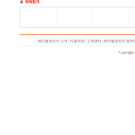
개관 9주년 기념 기획전 - 제2부 - ‘우리 동네’
안화윤 작가님의 전시를 축하합니다.
夢想- 2007년 갤러리 담의 신년 기획전
김두봉 작가님의 전시를 축하합니다.
트로피컬 이미지 사진전 (연장전)
개관 9주년 기념 기획전 - 제1부 - ‘空間의 詩學’
에이엠코리아 소개 | 이용약관 | 고객센터 | 에이엠코리아 참여
Saw be 소비 展
Copyright
유재홍 작가님의 전시를 축하합니다.
홍재연 작가님의 전시를 축하합니다.
김경선 작가님의 전시를 축하합니다.
약동(躍動) 전
SELECTION 2007
아주 특별한 선택전
콜렉션 포 리빙 & 아트룸
장숙경 작가님의 전시를 축하합니다.
서기문 작가님의 전시를 축하합니다.
아름다운 그릇, 테이블 셋팅 展
동방묵운(東方墨韻) - 한,중 서화교류전