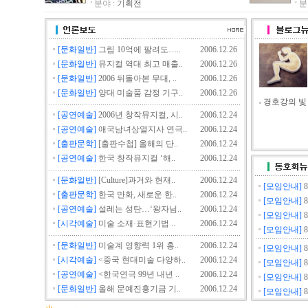
분야 :
기획전
분
夢想- 2007년 갤러리 담의 신년 기획전
SPACE129 소장 작품전 - ‘갤러리 속 그림들’
개관 9주년 기념 기획전 - 제3부 - ‘내 마음의 바다’
[문화일반]
그림 10억에 팔려도…..
2006.12.26
윤종득 작가님의 전시를 축하합니다.
[문화일반]
뮤지컬 역대 최고 매출..
2006.12.26
평면조형의 가변의식전을 축하합니다.
[문화일반]
2006 뒤돌아본 무대, ..
2006.12.26
이탈리아 조각의 거장, ‘마리노 마리니’ 전
[문화일반]
양대 미술품 감정 기구..
2006.12.26
경호강의 빛
세 사람의 풍경사진전을 축하드립니다.
[공연예술]
2006년 창작뮤지컬, 시..
2006.12.24
인기그룹 NRG 멤버 故 김환성 추모사진전
[공연예술]
애국남녀상열지사 연극..
2006.12.24
한.중 국제 도자 교류전展
[출판문학]
[출판수첩] 올해의 단..
2006.12.24
[공연예술]
한국 창작뮤지컬 ‘해..
2006.12.24
설날선물 올해는 그림으로하세요 !!
곽정명 작가님의 전시를 축하합니다.
[문화일반]
[Culture]과거와 현재..
2006.12.24
[모임안내]
8
[출판문학]
한국 만화, 새로운 한..
at 2007 Drawing 전을 축하드립니다.
2006.12.24
[모임안내]
8
[공연예술]
설레는 성탄…‘왕자님..
2006.12.24
김미령 작가님의 전시를 축하합니다.
[모임안내]
8
[시각예술]
미술 소재·표현기법 ..
2006.12.24
새로운 시대의 문을열며...신년기획
[모임안내]
8
[문화일반]
미술계 영향력 1위 홍..
2006.12.24
변종곤 작가님의 전시를 축하합니다.
[모임안내]
8
[시각예술]
<중국 현대미술 다양하..
2006.12.24
[모임안내]
8
Cacophony(불협화음) II
[공연예술]
<한국연극 99년 내년 ..
2006.12.24
[모임안내]
8
“2007 젊은작가전” 을 축하합니다.
[문화일반]
올해 문예진흥기금 기..
2006.12.24
[모임안내]
8
제7회 타워여류전