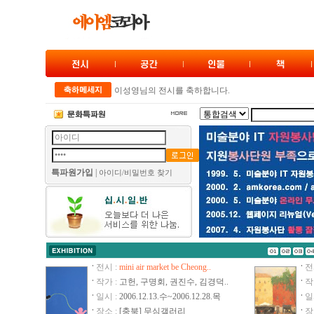
이성영님의 전시를 축하합니다.
봄봄 전을 축하드립니다.
ART 2007 ZERO展
임은자 작가님의 전시를 축하합니다.
최상협 작가님의 전시를 축하합니다.
특파원가입
|
아이디/비밀번호 찾기
‘봄’ 만화로 말하다 (카툰) 전을 축하합니다.
추지영 작가님의 전시를 축하합니다.
봄의 향연전을 축하합니다.
‘마마스 핸즈’ 창립전-그림을 담은 그릇展
아프리카 쇼나 조각展
현대미술연구회 정기전-생활일기
전시 :
mini air market be Cheong..
전
작가 :
고헌, 구명회, 권진수, 김경덕..
작
제8회 청년작가전 -21C 시대와 정신-展
일시 :
2006.12.13.수~2006.12.28.목
일
백남준 1주년 추모 전시회
장소 :
[충북] 무심갤러리
장