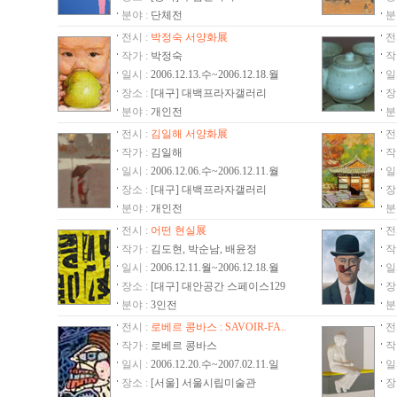
“환원과 지향” - 이종균, 류기곤
분야 :
단체전
분
현서정 작가님의 전시를 축하합니다.
전시 :
박정숙 서양화展
전
스캇 맥매스터 사진전
작가 :
박정숙
작
최정윤 작가님의 전시를 축하합니다.
일시 :
2006.12.13.수~2006.12.18.월
일
장소 :
[대구] 대백프라자갤러리
장
김은주 작가님의 전시를 축하합니다.
분야 :
개인전
분
스펙터클 타이틀: 『바람이 일다』
전시 :
김일해 서양화展
전
임현락 작가님의 전시를 축하합니다.
작가 :
김일해
작
박진관 작가님의 전시를 축하합니다.
일시 :
2006.12.06.수~2006.12.11.월
일
미적(美的)감각展
장소 :
[대구] 대백프라자갤러리
장
‘B-Road’ 몽환경 그룹전을 축하드립니다.
분야 :
개인전
분
Some days - 썸 데이즈 (어떤 날들...)
전시 :
어떤 현실展
전
작가 :
양성훈 작가님의 전시를 축하합니다.
김도현, 박순남, 배윤정
작
일시 :
2006.12.11.월~2006.12.18.월
일
정현석 작가님의 전시를 축하합니다.
장소 :
[대구] 대안공간 스페이스129
장
서예나 작가님의 전시를 축하합니다.
분야 :
3인전
분
이숙자 작가님의 전시를 축하합니다.
전시 :
로베르 콩바스 : SAVOIR-FA..
전
가람화랑 - 소장전을 축하드립니다.
작가 :
로베르 콩바스
작
곽혜원 작가님의 전시를 축하합니다.
일시 :
2006.12.20.수~2007.02.11.일
일
이태일 작가님의 전시를 축하합니다.
장소 :
[서울] 서울시립미술관
장