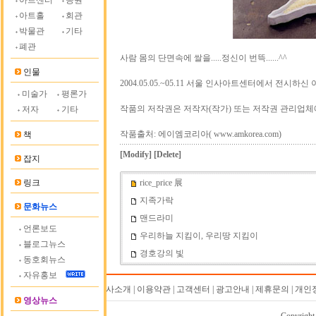
아트센터
공원
아트홀
회관
박물관
기타
폐관
사람 몸의 단면속에 쌀을.....정신이 번뜩......^^
인물
2004.05.05.~05.11 서울 인사아트센터에서 전시하
미술가
평론가
작품의 저작권은 저작자(작가) 또는 저작권 관리업체
저자
기타
작품출처: 에이엠코리아( www.amkorea.com)
책
[Modify]
[Delete]
잡지
링크
rice_price 展
지족가락
문화뉴스
맨드라미
언론보도
우리하늘 지킴이, 우리땅 지킴이
블로그뉴스
경호강의 빛
동호회뉴스
자유홍보
회사소개 | 이용약관 | 고객센터 | 광고안내 | 제휴문의 | 
영상뉴스