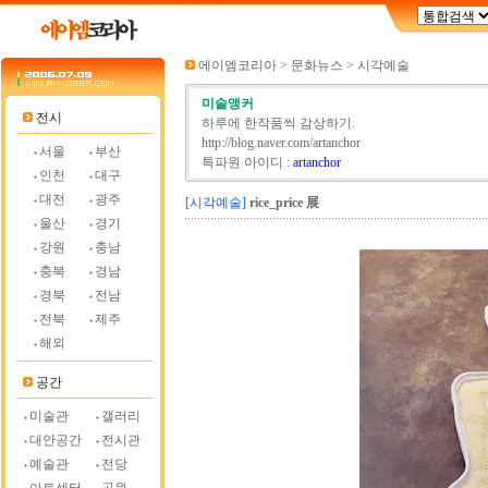
에이엠코리아 > 문화뉴스 > 시각예술
미술앵커
전시
하루에 한작품씩 감상하기.
http://blog.naver.com/artanchor
서울
부산
특파원 아이디 :
artanchor
인천
대구
대전
광주
[시각예술]
rice_price 展
울산
경기
강원
충남
충북
경남
경북
전남
전북
제주
해외
공간
미술관
갤러리
대안공간
전시관
예술관
전당