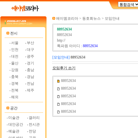
에이엠코리아 > 동호회뉴스 > 모임안내
88952634
전시
88952634
http://
서울
부산
특파원 아이디 :
88952634
인천
대구
대전
광주
[모임안내]
88952634
울산
경기
모임후기 쓰기
강원
충남
충북
경남
88952634
경북
전남
88952634
전북
제주
88952634
해외
88952634
공간
88952634
미술관
갤러리
대안공간
전시관
예술관
전당