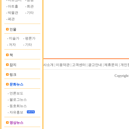
아트센터
공원
아트홀
회관
박물관
기타
폐관
인물
미술가
평론가
저자
기타
책
잡지
회사소개 | 이용약관 | 고객센터 | 광고안내 | 제휴문의 | 
링크
Copyrigh
문화뉴스
언론보도
블로그뉴스
동호회뉴스
자유홍보
영상뉴스