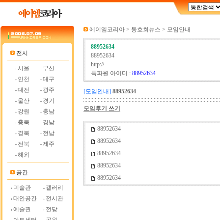
에이엠코리아 > 동호회뉴스 > 모임안내
88952634
전시
88952634
http://
서울
부산
특파원 아이디 :
88952634
인천
대구
대전
광주
[모임안내]
88952634
울산
경기
모임후기 쓰기
강원
충남
충북
경남
88952634
경북
전남
88952634
전북
제주
88952634
해외
88952634
공간
88952634
미술관
갤러리
대안공간
전시관
예술관
전당