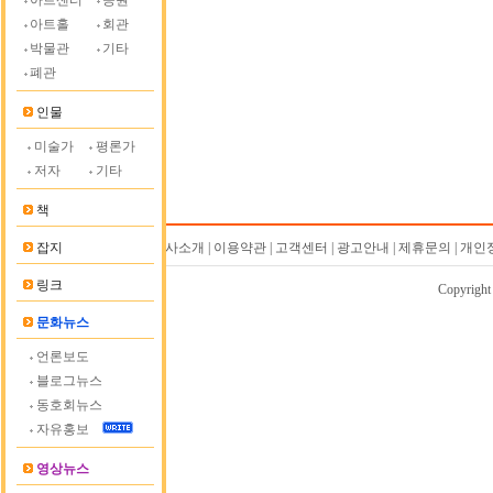
아트센터
공원
아트홀
회관
박물관
기타
폐관
인물
미술가
평론가
저자
기타
책
잡지
회사소개 | 이용약관 | 고객센터 | 광고안내 | 제휴문의 | 
링크
Copyrigh
문화뉴스
언론보도
블로그뉴스
동호회뉴스
자유홍보
영상뉴스