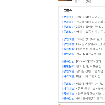
분야 :
소장전
夢想- 2007년 갤
SPACE129 소장 작
개관 9주년 기념 기획
[문화일반]
그림 10억에 팔려도…..
윤종득 작가님의 전
[문화일반]
뮤지컬 역대 최고 매출..
평면조형의 가변의
[문화일반]
2006 뒤돌아본 무대, ..
이탈리아 조각의 거장
[문화일반]
양대 미술품 감정 기구..
세 사람의 풍경사진
[공연예술]
2006년 창작뮤지컬, 시..
인기그룹 NRG 멤
[공연예술]
애국남녀상열지사 연극.
한.중 국제 도자 
[출판문학]
[출판수첩] 올해의 단..
[공연예술]
한국 창작뮤지컬 ‘해..
설날선물 올해는 그
곽정명 작가님의 전
[문화일반]
[Culture]과거와 현재..
[출판문학]
한국 만화, 새로운 한..
at 2007 Drawin
[공연예술]
설레는 성탄…‘왕자님..
김미령 작가님의 전
[시각예술]
미술 소재·표현기법 ..
새로운 시대의 문을
[문화일반]
미술계 영향력 1위 홍..
변종곤 작가님의 전
[시각예술]
<중국 현대미술 다양하.
Cacophony(불협화음)
[공연예술]
<한국연극 99년 내년 ..
“2007 젊은작가전”
[문화일반]
올해 문예진흥기금 기..
제7회 타워여류전