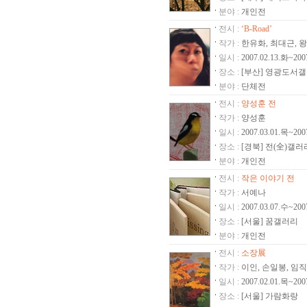
“환원과 지향” - 이
분야 :
개인전
현서정 작가님의 전
전시 :
‘B-Road’
스캇 맥매스터 사
작가 :
한유화, 최대근, 왕
최정윤 작가님의 전
일시 :
2007.02.13.화~200
장소 :
[부산] 영광도서
김은주 작가님의 전
분야 :
단체전
스펙터클 타이틀: 
전시 :
양성훈 전
임현락 작가님의 전
작가 :
양성훈
박진관 작가님의 전
일시 :
2007.03.01.목~200
미적(美的)감각展
장소 :
[경북] 전(全)갤러
‘B-Road’ 몽환경
분야 :
개인전
Some days - 썸 데
전시 :
작은 이야기 전
작가 :
양성훈 작가님의 전
서예나
일시 :
2007.03.07.수~200
정현석 작가님의 전
장소 :
[서울] 꿈갤러리
서예나 작가님의 전
분야 :
개인전
이숙자 작가님의 전
전시 :
소장展
가람화랑 - 소장전
작가 :
이인, 손일봉, 임직
곽혜원 작가님의 전
일시 :
2007.02.01.목~200
이태일 작가님의 전
장소 :
[서울] 가람화랑