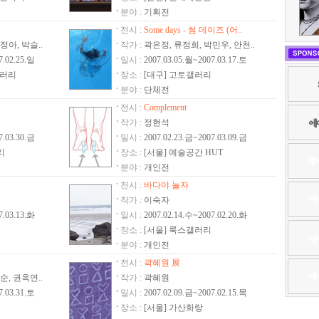
종균, 류기곤
분야 :
기획전
시를 축하합니다.
전시 :
Some days - 썸 데이즈 (어..
진전
정아, 박슬..
작가 :
곽은정, 류정희, 박민우, 안천..
시를 축하합니다.
7.02.25.일
일시 :
2007.03.05.월~2007.03.17.토
갤러리
장소 :
[대구] 고토갤러리
시를 축하합니다.
분야 :
단체전
『바람이 일다』
전시 :
Complement
시를 축하합니다.
작가 :
정현석
시를 축하합니다.
7.03.30.금
일시 :
2007.02.23.금~2007.03.09.금
리
장소 :
[서울] 예술공간 HUT
 그룹전을 축하드립니다.
분야 :
개인전
이즈 (어떤 날들...)
전시 :
바다야 놀자
시를 축하합니다.
작가 :
이숙자
7.03.13.화
일시 :
2007.02.14.수~2007.02.20.화
시를 축하합니다.
장소 :
[서울] 룩스갤러리
시를 축하합니다.
분야 :
개인전
시를 축하합니다.
전시 :
곽혜원 展
을 축하드립니다.
순, 권옥연..
작가 :
곽혜원
시를 축하합니다.
7.03.31.토
일시 :
2007.02.09.금~2007.02.15.목
시를 축하합니다.
장소 :
[서울] 가산화랑