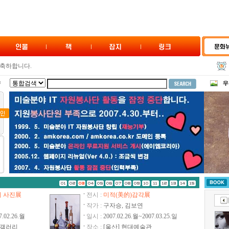
축하합니다.
니다.
시를 축하합니다.
시를 축하합니다.
 (카툰) 전을 축하합니다.
시를 축하합니다.
합니다.
전-그림을 담은 그릇展
각展
기전-생활일기
 사진展
전시 :
미적(美的)감각展
작가 :
구자승, 김보연
21C 시대와 정신-展
7.02.26.월
일시 :
2007.02.26.월~2007.03.25.일
 전시회
자갤러리
장소 :
[울산] 현대예술관