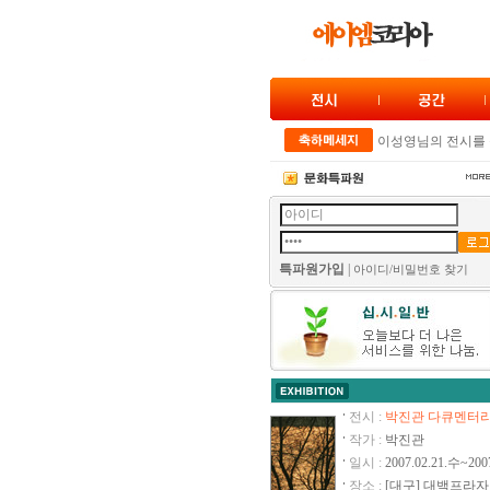
이성영님의 전시를 
봄봄 전을 축하드립
ART 2007 ZERO展
임은자 작가님의 전
최상협 작가님의 전
특파원가입
|
아이디/비밀번호 찾기
‘봄’ 만화로 말하다
추지영 작가님의 전
봄의 향연전을 축하
‘마마스 핸즈’ 창립
아프리카 쇼나 조
현대미술연구회 정
전시 :
박진관 다큐멘터리
작가 :
박진관
제8회 청년작가전 -
일시 :
2007.02.21.수~200
백남준 1주년 추모
장소 :
[대구] 대백프라