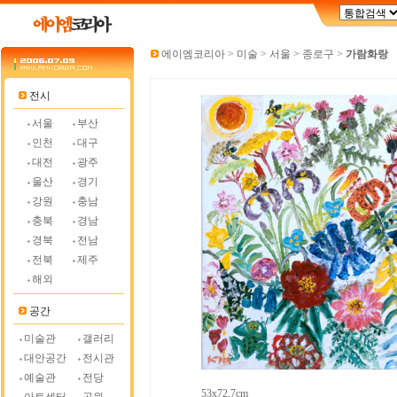
에이엠코리아
>
미술
>
서울
>
종로구
>
가람화랑
전시
서울
부산
인천
대구
대전
광주
울산
경기
강원
충남
충북
경남
경북
전남
전북
제주
해외
공간
미술관
갤러리
대안공간
전시관
예술관
전당