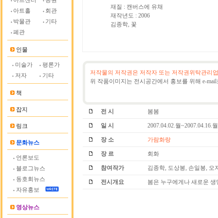
아트센터
공원
아트홀
회관
박물관
기타
폐관
인물
미술가
평론가
저작물의 저작권은 저작자 또는 저작권위탁관리업
저자
기타
위 작품이미지는 전시공간에서 홍보를 위해 e-mai
책
잡지
전 시
봄봄
일 시
2007.04.02.월~2007.04.16.월
링크
장 소
가람화랑
문화뉴스
장 르
회화
언론보도
참여작가
김종학, 도상봉, 손일봉, 오
블로그뉴스
동호회뉴스
전시개요
봄은 누구에게나 새로운 생명
자유홍보
영상뉴스